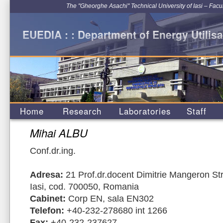
The "Gheorghe Asachi" Technical University of Iasi – Facu
EUEDIA : : Department of Energy Utilisa
Home
Research
Laboratories
Staff
Mihai ALBU
Conf.dr.ing.
Adresa:
21 Prof.dr.docent Dimitrie Mangeron Str
Iasi, cod. 700050, Romania
Cabinet:
Corp EN, sala EN302
Telefon:
+40-232-278680 int 1266
Fax:
+40-232-237627