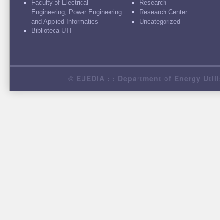
Faculty of Electrical
Research
Engineering, Power Engineering
Research Center
and Applied Informatics
Uncategorized
Biblioteca UTI
© EUEDIA : : Department of Energy Utili