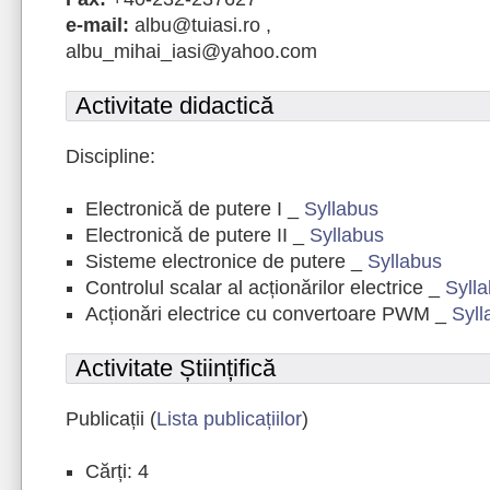
e-mail:
albu@tuiasi.ro ,
albu_mihai_iasi@yahoo.com
Activitate didactică
Discipline:
Electronică de putere I _
Syllabus
Electronică de putere II _
Syllabus
Sisteme electronice de putere _
Syllabus
Controlul scalar al acționărilor electrice _
Syll
Acționări electrice cu convertoare PWM _
Syll
Activitate Științifică
Publicații (
Lista publicațiilor
)
Cărți: 4